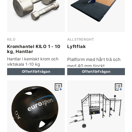
KILO
ALLSTRENGHT
Kromhantel KILO 1 - 10
Lyftflak
kg, Hantlar
Hantlar i kemiskt krom och
Platform med hårt trä och
viktskala 1-10 kg
med 40 mm tjockt
Offertförfrågan
Offertförfrågan
gummigolv på båda sidor