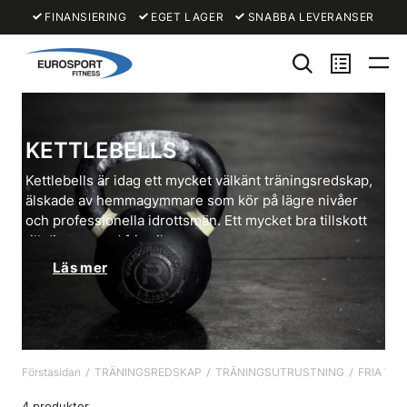
FINANSIERING
EGET LAGER
SNABBA LEVERANSER
KETTLEBELLS
Kettlebells är idag ett mycket välkänt träningsredskap,
älskade av hemmagymmare som kör på lägre nivåer
och professionella idrottsmän. Ett mycket bra tillskott
till ditt set med fria
vikter
.
Läs mer
Vi har utbud i olika material och vikter, bland annat
gummi och järn kettlebells.
Till skillnad från exempelvis
viktskivor
kan du använda
Förstasidan
TRÄNINGSREDSKAP
TRÄNINGSUTRUSTNING
FRIA VIK
dig av endast kettlebell för många övningar, det behövs
ingen
skivstång
för att komma igång med bekväm och
4 produkter