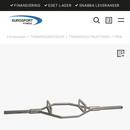
FINANSIERING
EGET LAGER
SNABBA LEVERANSER
Förstasidan
TRÄNINGSREDSKAP
TRÄNINGSUTRUSTNING
FRIA VIK