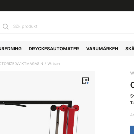
NREDNING
DRYCKESAUTOMATER
VARUMÄRKEN
SK
CTORIZED/VIKTMAGASIN
Watson
W
S
1
A