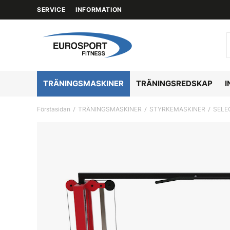
SERVICE
INFORMATION
TRÄNINGSMASKINER
TRÄNINGSREDSKAP
I
Förstasidan
TRÄNINGSMASKINER
STYRKEMASKINER
SELE