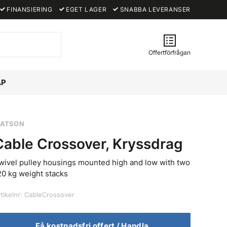
FINANSIERING
EGET LAGER
SNABBA LEVERANSER
Offertförfrågan
ÅP
ATSON
Cable Crossover, Kryssdrag
wivel pulley housings mounted high and low with two
20 kg weight stacks
rtikelnr: CableCrossover
Få kostnadsfri offert / Handla