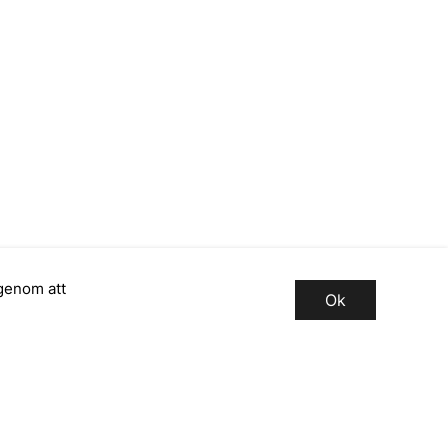
genom att
Ok
Registrera dig för vårt