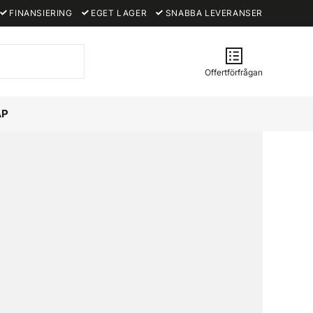
FINANSIERING
EGET LAGER
SNABBA LEVERANSER
Offertförfrågan
ÅP