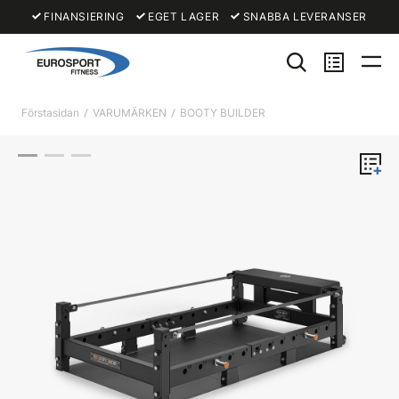
FINANSIERING
EGET LAGER
SNABBA LEVERANSER
Förstasidan
VARUMÄRKEN
BOOTY BUILDER