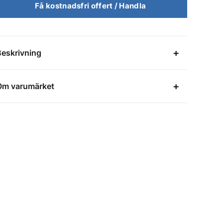
Få kostnadsfri offert / Handla
Beskrivning
Om varumärket