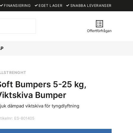
FINANSIERING
EGET LAGER
SNABBA LEVERANSER
Offertförfrågan
ÅP
LLSTRENGHT
Soft Bumpers 5-25 kg,
Viktskiva Bumper
juk dämpad viktskiva för tyngdlyftning
rtikelnr: ES-801405