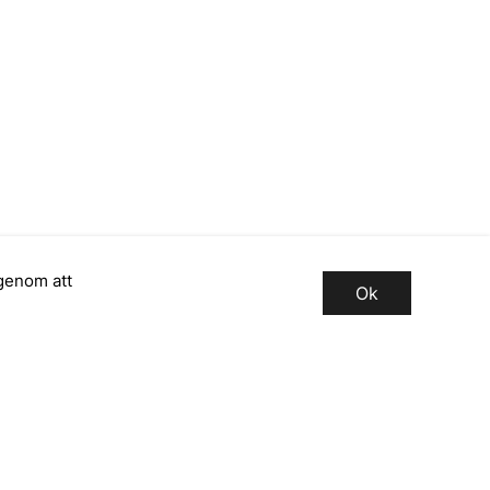
genom att
Ok
Registrera dig för vårt
nyhetsbrev