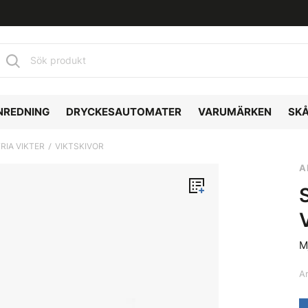
NREDNING
DRYCKESAUTOMATER
VARUMÄRKEN
SK
FRIA VIKTER
VIKTSKIVOR
A
M
A