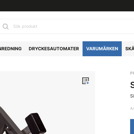
NREDNING
DRYCKESAUTOMATER
VARUMÄRKEN
SK
P
S
Ar