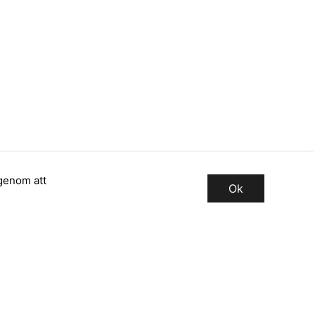
genom att
Ok
Registrera dig för vårt
nyhetsbrev