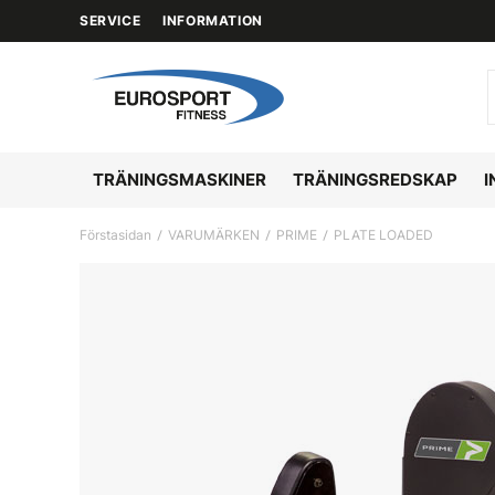
SERVICE
INFORMATION
TRÄNINGSMASKINER
TRÄNINGSREDSKAP
I
Förstasidan
VARUMÄRKEN
PRIME
PLATE LOADED