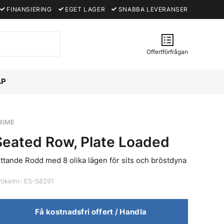
FINANSIERING
EGET LAGER
SNABBA LEVERANSER
Offertförfrågan
ÅP
RIME
Seated Row, Plate Loaded
ittande Rodd med 8 olika lägen för sits och bröstdyna
tikelnr: ES-58291
Få kostnadsfri offert / Handla