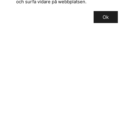
och surfa vidare på webbplatsen.
Ok
SERVICE
INFORMATION
Registrera dig för vårt