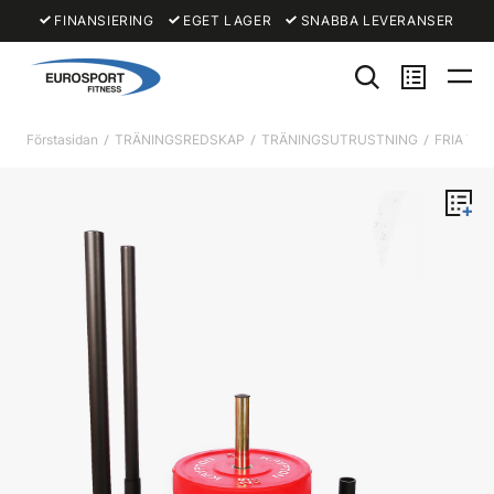
FINANSIERING
EGET LAGER
SNABBA LEVERANSER
Förstasidan
TRÄNINGSREDSKAP
TRÄNINGSUTRUSTNING
FRIA VIK