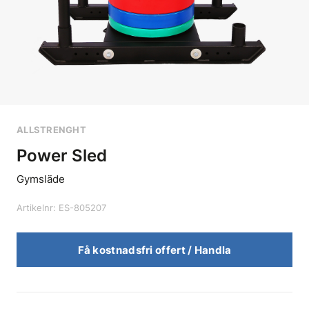
ALLSTRENGHT
Power Sled
Gymsläde
Artikelnr: ES-805207
Få kostnadsfri offert / Handla