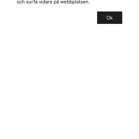
och surfa vidare på webbplatsen.
Ok
SERVICE
INFORMATION
Registrera dig för vårt