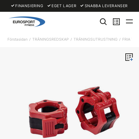
FINANSIERING
EGET LAGER
SNABBA LEVERANSER
Förstasidan
TRÄNINGSREDSKAP
TRÄNINGSUTRUSTNING
FRIA VIK