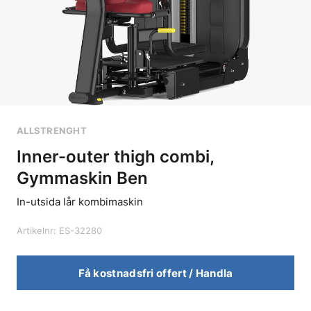
ALLSTRENGHT
Inner-outer thigh combi,
Gymmaskin Ben
In-utsida lår kombimaskin
Artikelnr: ES-32280
Få kostnadsfri offert / Handla