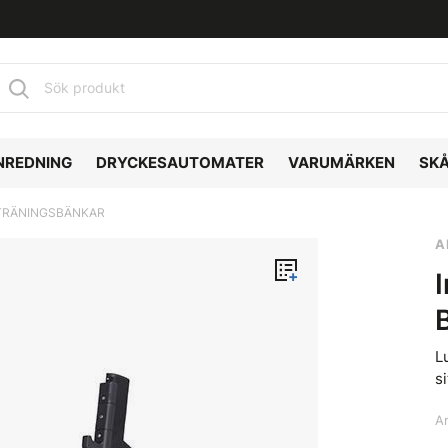
NREDNING
DRYCKESAUTOMATER
VARUMÄRKEN
SK
TRÄNINGSBÄNKAR
A
L
si
Ar