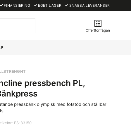
FINANSIERING
EGET LAGER
SNABBA LEVERANSER
Offertförfrågan
ÅP
LLSTRENGHT
Incline pressbench PL,
Bänkpress
utande pressbänk olympisk med fotstöd och ställbar
ts
tikelnr: ES-33150