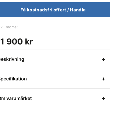
Få kostnadsfri offert / Handla
xkl. moms:
11 900 kr
Beskrivning
pecifikation
Om varumärket