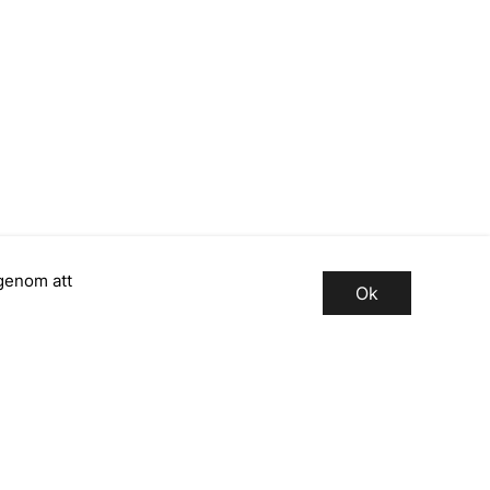
genom att
Ok
Registrera dig för vårt
nyhetsbrev