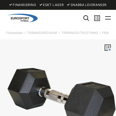
FINANSIERING
EGET LAGER
SNABBA LEVERANSER
Förstasidan
TRÄNINGSREDSKAP
TRÄNINGSUTRUSTNING
FRIA VIK