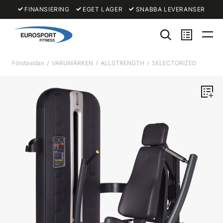
FINANSIERING
EGET LAGER
SNABBA LEVERANSER
Förstasidan
VARUMÄRKEN
ALLSTRENGTH
SELECTORIZED