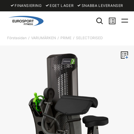
FINANSIERING
EGET LAGER
SNABBA LEVERANSER
Förstasidan
VARUMÄRKEN
PRIME
SELECTORISED